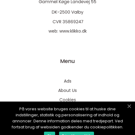
web:
www.klikko.dk
Menu
Ads
About Us
Cookies
På vores website bruges cookies til at huske dine
Contact
indstillinger, statistik og personalisering af indhold og
Sitemap
annoncer. Denne information deles med tredjepart. Ved
fortsat brug af websiden godkender du cookiepolitikken.