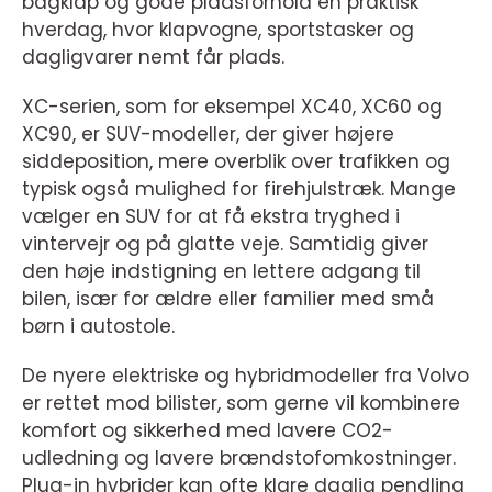
bagklap og gode pladsforhold en praktisk
hverdag, hvor klapvogne, sportstasker og
dagligvarer nemt får plads.
XC-serien, som for eksempel XC40, XC60 og
XC90, er SUV-modeller, der giver højere
siddeposition, mere overblik over trafikken og
typisk også mulighed for firehjulstræk. Mange
vælger en SUV for at få ekstra tryghed i
vintervejr og på glatte veje. Samtidig giver
den høje indstigning en lettere adgang til
bilen, især for ældre eller familier med små
børn i autostole.
De nyere elektriske og hybridmodeller fra Volvo
er rettet mod bilister, som gerne vil kombinere
komfort og sikkerhed med lavere CO2-
udledning og lavere brændstofomkostninger.
Plug-in hybrider kan ofte klare daglig pendling