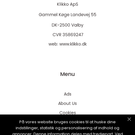
web:
www.klikko.dk
Menu
Ads
About Us
Cookies
På vores website bruges cookies til at huske dine
Contact
indstillinger, statistik og personalisering af indhold og
Sitemap
annoncer. Denne information deles med tredjepart. Ved