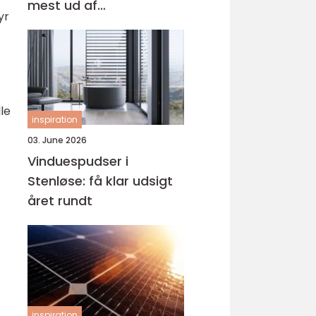
mest ud af
yr
behandlingen
lle
inspiration
03. June 2026
Vinduespudser i
Stenløse: få klar udsigt
året rundt
inspiration