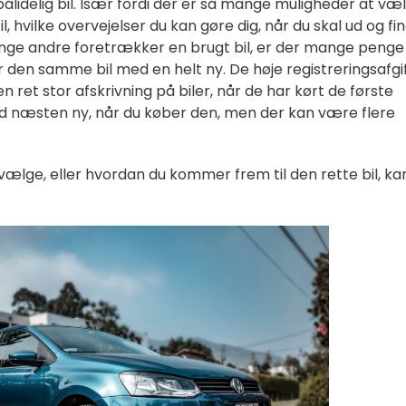
ålidelig bil. Især fordi der er så mange muligheder at væ
l, hvilke overvejelser du kan gøre dig, når du skal ud og fi
ange andre foretrækker en brugt bil, er der mange penge
 den samme bil med en helt ny. De høje registreringsafgi
en ret stor afskrivning på biler, når de har kørt de første
ed næsten ny, når du køber den, men der kan være flere
al vælge, eller hvordan du kommer frem til den rette bil, kan