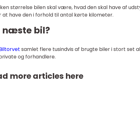
hvilken størrelse bilen skal være, hvad den skal have af udst
t have den i forhold til antal kørte kilometer.
n næste bil?
Biltorvet
samlet flere tusindvis af brugte biler i stort set a
 private og forhandlere.
d more articles here