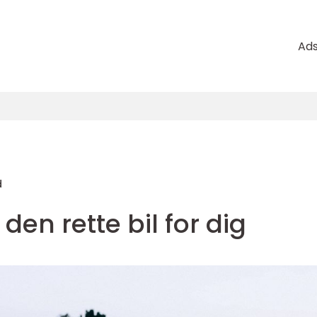
Ad
d
e den rette bil for dig