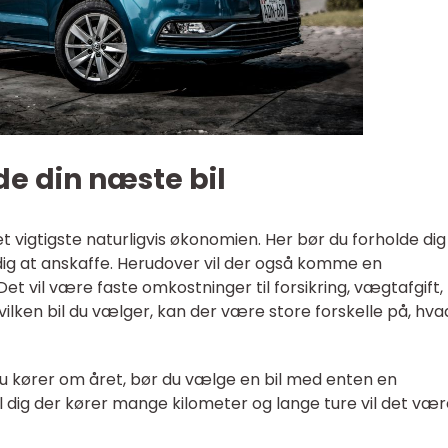
nde din næste bil
det vigtigste naturligvis økonomien. Her bør du forholde dig t
ig at anskaffe. Herudover vil der også komme en
Det vil være faste omkostninger til forsikring, vægtafgift,
vilken bil du vælger, kan der være store forskelle på, hva
u kører om året, bør du vælge en bil med enten en
l dig der kører mange kilometer og lange ture vil det væ