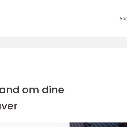
Ad
and om dine
aver