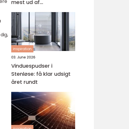
ere
mest ud af
behandlingen
å
dig,
inspiration
03. June 2026
Vinduespudser i
Stenløse: få klar udsigt
året rundt
inspiration