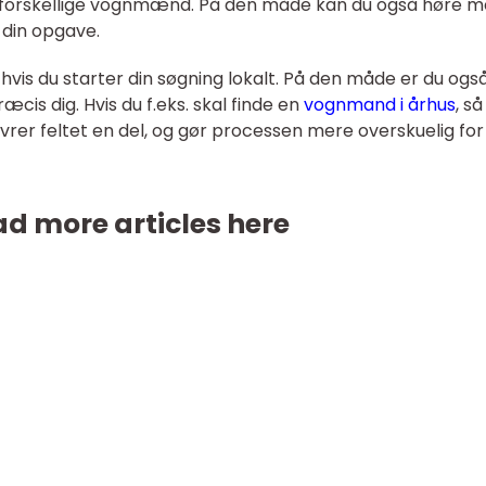
t forskellige vognmænd. På den måde kan du også høre m
p din opgave.
l, hvis du starter din søgning lokalt. På den måde er du ogs
æcis dig. Hvis du f.eks. skal finde en
vognmand i århus
, så
vrer feltet en del, og gør processen mere overskuelig for 
d more articles here