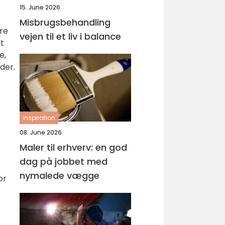
15. June 2026
Misbrugsbehandling
re
vejen til et liv i balance
at
e,
der.
inspiration
08. June 2026
Maler til erhverv: en god
dag på jobbet med
nymalede vægge
or