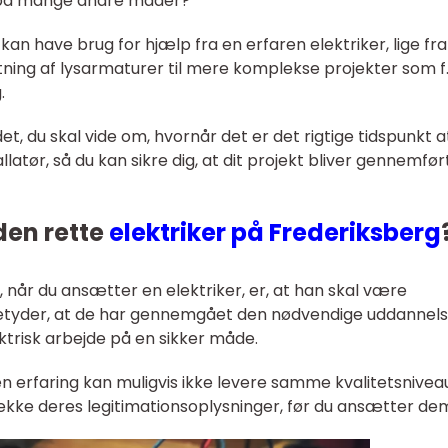
g på mange andre måder?
 kan have brug for hjælp fra en erfaren elektriker, lige fra
tning af lysarmaturer til mere komplekse projekter som f.
.
t det, du skal vide om, hvornår det er det rigtige tidspunkt a
tallatør, så du kan sikre dig, at dit projekt bliver gennemfør
den rette
elektriker på Frederiksberg
e, når du ansætter en elektriker, er, at han skal være
t betyder, at de har gennemgået den nødvendige uddannel
ktrisk arbejde på en sikker måde.
den erfaring kan muligvis ikke levere samme kvalitetsnivea
 tjekke deres legitimationsoplysninger, før du ansætter de