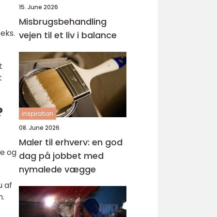
15. June 2026
Misbrugsbehandling
eks.
vejen til et liv i balance
t
t
?
inspiration
08. June 2026
Maler til erhverv: en god
se og
dag på jobbet med
nymalede vægge
u af
m.