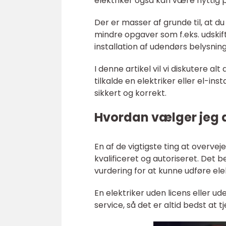
elektriker også kan være nytti
Der er masser af grunde til, at du
mindre opgaver som f.eks. udskif
installation af udendørs belysning
I denne artikel vil vi diskutere al
tilkalde en elektriker eller el-ins
sikkert og korrekt.
Hvordan vælger jeg 
En af de vigtigste ting at overvej
kvalificeret og autoriseret. De
vurdering for at kunne udføre ele
En elektriker uden licens eller u
service, så det er altid bedst at