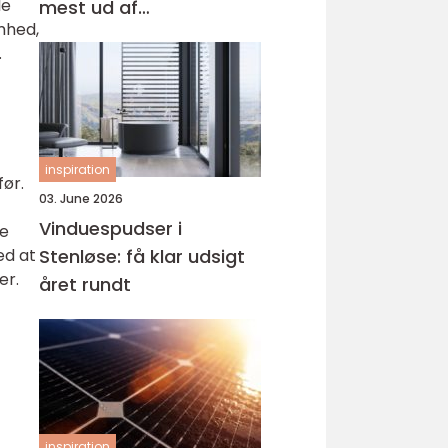
le
mest ud af
omhed,
behandlingen
.
inspiration
før.
03. June 2026
Vinduespudser i
re
Stenløse: få klar udsigt
ed at
er.
året rundt
inspiration