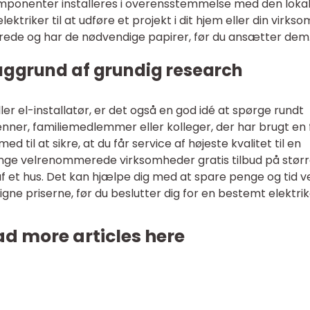
komponenter installeres i overensstemmelse med den loka
elektriker til at udføre et projekt i dit hjem eller din virks
ficerede og har de nødvendige papirer, før du ansætter dem
aggrund af grundig research
ller el-installatør, er det også en god idé at spørge rundt
nner, familiemedlemmer eller kolleger, der har brugt en 
 til at sikre, at du får service af højeste kvalitet til en
mange velrenommerede virksomheder gratis tilbud på stør
af et hus. Det kan hjælpe dig med at spare penge og tid v
gne priserne, før du beslutter dig for en bestemt elektrik
d more articles here