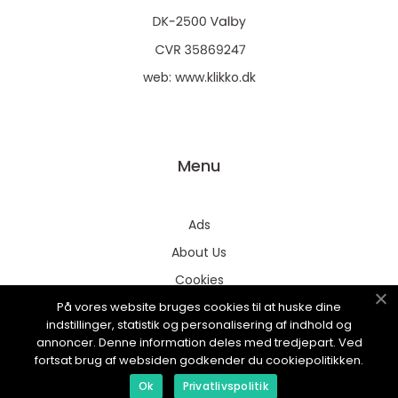
web:
www.klikko.dk
Menu
Ads
About Us
Cookies
På vores website bruges cookies til at huske dine
Contact
indstillinger, statistik og personalisering af indhold og
Sitemap
annoncer. Denne information deles med tredjepart. Ved
fortsat brug af websiden godkender du cookiepolitikken.
Ok
Privatlivspolitik