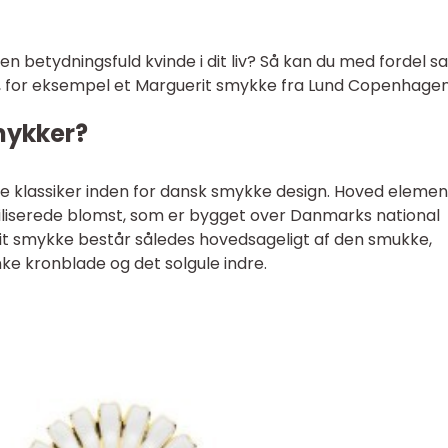
en betydningsfuld kvinde i dit liv? Så kan du med fordel s
e, for eksempel et Marguerit smykke fra Lund Copenhagen
mykker?
 klassiker inden for dansk smykke design. Hoved element
tiliserede blomst, som er bygget over Danmarks national
it smykke består således hovedsageligt af den smukke,
e kronblade og det solgule indre.