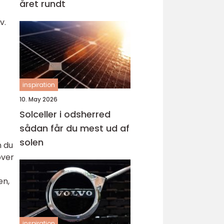
året rundt
v.
inspiration
10. May 2026
Solceller i odsherred
sådan får du mest ud af
solen
n du
over
en,
inspiration