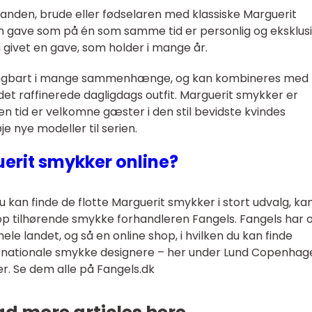
anden, brude eller fødselaren med klassiske Marguerit
en gave som på én som samme tid er personlig og eksklusi
givet en gave, som holder i mange år.
gangbart i mange sammenhænge, og kan kombineres med
t raffinerede dagligdags outfit. Marguerit smykker er
en tid er velkomne gæster i den stil bevidste kvindes
je nye modeller til serien.
uerit smykker online?
du kan finde de flotte Marguerit smykker i stort udvalg, ka
hop tilhørende smykke forhandleren Fangels. Fangels har 
hele landet, og så en online shop, i hvilken du kan finde
ernationale smykke designere – her under Lund Copenhag
r. Se dem alle på Fangels.dk