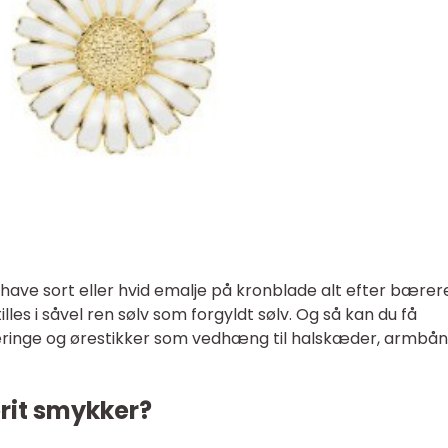
ave sort eller hvid emalje på kronblade alt efter bærer
es i såvel ren sølv som forgyldt sølv. Og så kan du få
eringe og ørestikker som vedhæng til halskæder, armbå
rit smykker?