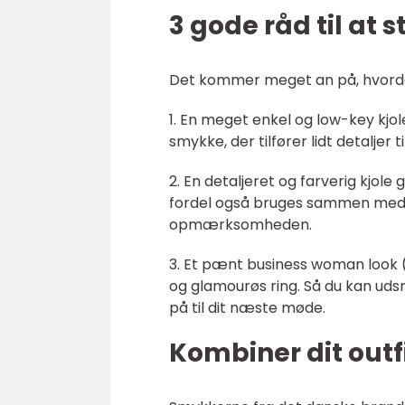
3 gode råd til at 
Det kommer meget an på, hvordan
1. En meget enkel og low-key kj
smykke, der tilfører lidt detaljer til
2. En detaljeret og farverig kj
fordel også bruges sammen med en
opmærksomheden.
3. Et pænt business woman look 
og glamourøs ring. Så du kan udsmy
på til dit næste møde.
Kombiner dit out