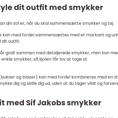
style dit outfit med smykker
 din stil er, når du skal sammensætte smykker og tøj.
ole kan med fordel sammensættes med et markant og uni
 dit outfit.
ole går godt sammen med detaljerede smykker, men kan me
kle smykker, så kjolen får lov at tage al
(bukser og blazer) kan med fordel kombineres med en s
kke dig og skille dig ud, uden at du tager vildt og farveri
fit med Sif Jakobs smykker