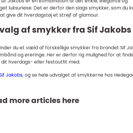
if Jakobs er en kombination af det enkle, elegante og
get luksuriøse. Det er derfor den slags smykker, som du 
 at give dit hverdagstøj et strejf af glamour.
valg af smykker fra Sif Jakobs
der du et væld af forskellige smykker fra brandet Sif Ja
bånd og øreringe. Her er derfor rig mulighed for at find
 dit hverdags- eller festoutfit med.
Sif Jakobs
, og se hele udvalget af smykkerne hos Hedega
d more articles here