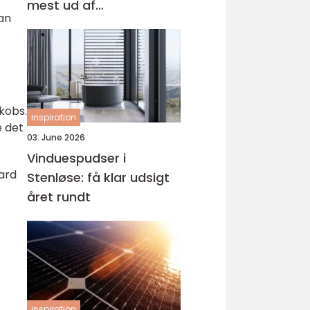
mest ud af
kan
behandlingen
kobs.
inspiration
e det
03. June 2026
Vinduespudser i
ard
Stenløse: få klar udsigt
året rundt
inspiration