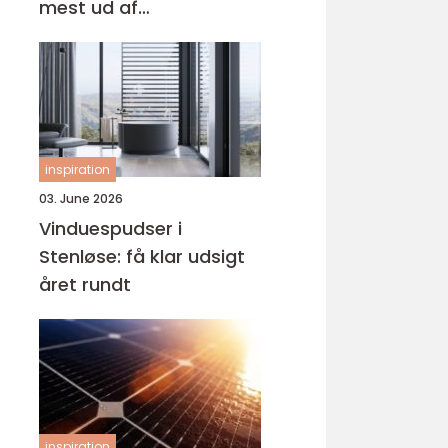
mest ud af
behandlingen
inspiration
03. June 2026
Vinduespudser i
Stenløse: få klar udsigt
året rundt
inspiration