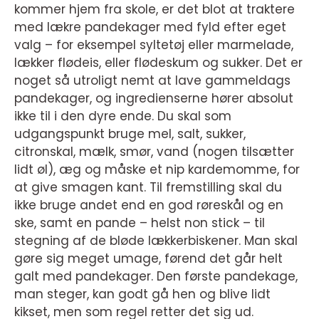
kommer hjem fra skole, er det blot at traktere
med lækre pandekager med fyld efter eget
valg – for eksempel syltetøj eller marmelade,
lækker flødeis, eller flødeskum og sukker. Det er
noget så utroligt nemt at lave gammeldags
pandekager, og ingredienserne hører absolut
ikke til i den dyre ende. Du skal som
udgangspunkt bruge mel, salt, sukker,
citronskal, mælk, smør, vand (nogen tilsætter
lidt øl), æg og måske et nip kardemomme, for
at give smagen kant. Til fremstilling skal du
ikke bruge andet end en god røreskål og en
ske, samt en pande – helst non stick – til
stegning af de bløde lækkerbiskener. Man skal
gøre sig meget umage, førend det går helt
galt med pandekager. Den første pandekage,
man steger, kan godt gå hen og blive lidt
kikset, men som regel retter det sig ud.