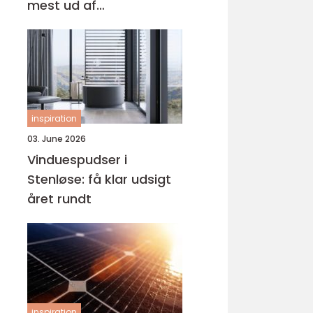
mest ud af
behandlingen
inspiration
03. June 2026
Vinduespudser i
Stenløse: få klar udsigt
året rundt
inspiration