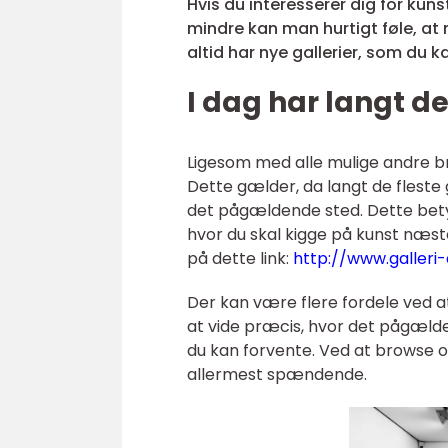
Hvis du interesserer dig for kuns
mindre kan man hurtigt føle, at m
altid har nye gallerier, som du 
I dag har langt d
Ligesom med alle mulige andre bra
Dette gælder, da langt de fleste 
det pågældende sted. Dette bety
hvor du skal kigge på kunst næste
på dette link:
http://www.galleri
Der kan være flere fordele ved a
at vide præcis, hvor det pågælden
du kan forvente. Ved at browse on
allermest spændende.