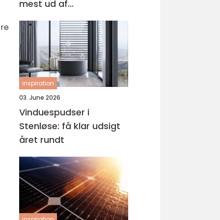
mest ud af
behandlingen
ære
inspiration
03. June 2026
Vinduespudser i
Stenløse: få klar udsigt
året rundt
inspiration