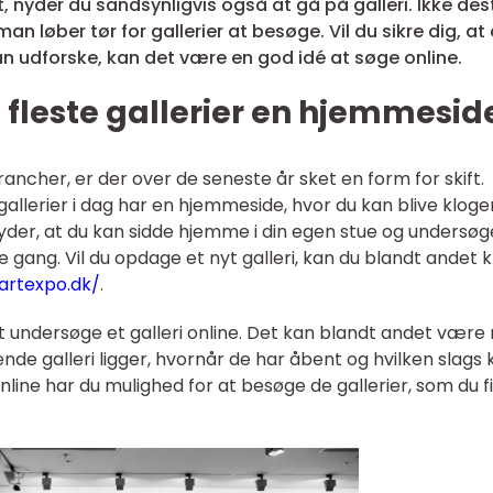
t, nyder du sandsynligvis også at gå på galleri. Ikke des
an løber tør for gallerier at besøge. Vil du sikre dig, at
kan udforske, kan det være en god idé at søge online.
e fleste gallerier en hjemmesid
ncher, er der over de seneste år sket en form for skift.
gallerier i dag har en hjemmeside, hvor du kan blive klog
der, at du kan sidde hjemme i din egen stue og undersøg
 gang. Vil du opdage et nyt galleri, kan du blandt andet k
-artexpo.dk/
.
t undersøge et galleri online. Det kan blandt andet være 
de galleri ligger, hvornår de har åbent og hvilken slags 
line har du mulighed for at besøge de gallerier, som du f