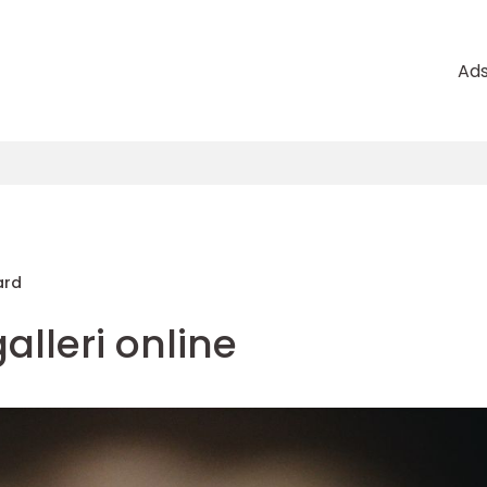
Ad
ard
alleri online