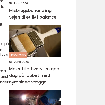
to
15. June 2026
 du
Misbrugsbehandling
vejen til et liv i balance
e
ere på
e,
likke
inspiration
08. June 2026
Maler til erhverv: en god
rart
dag på jobbet med
kunst
nymalede vægge
inder