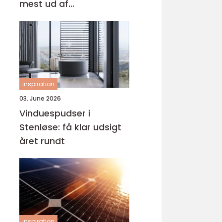
mest ud af
behandlingen
inspiration
03. June 2026
Vinduespudser i
Stenløse: få klar udsigt
året rundt
inspiration