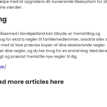
jælpe med at opgradere dit nuværende låsesystem for a
ine værdier.
ng
låsesmed i Nordsjælland kan tilbyde, er fremstilling og
brug for ekstra nøgler til familiemedlemmer, ansatte eller
med at lave præcise kopier af dine eksisterende nøgler.
et dine nøgler, og du har brug for en erstatning. Med der
t og præcist fremstille nye nøgler til dig.
.dk/
d more articles here