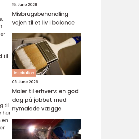
15. June 2026
Misbrugsbehandling
e.
vejen til et liv i balance
t
der
 til
inspiration
08. June 2026
Maler til erhverv: en god
dag på jobbet med
 til
nymalede vægge
e har
n en
er