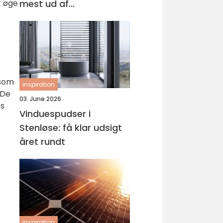
t øge
mest ud af
behandlingen
 som
inspiration
 De
03. June 2026
es
Vinduespudser i
Stenløse: få klar udsigt
året rundt
inspiration