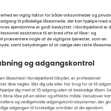
erhed en vigtig faktor for både virksomheder og privat
 adgang til pålidelige låsesmede, der kan hjælpe med a
 vores ejendomme er godt beskyttet. I Nordsjælland er 
fessionel assistance til en bred vifte af låse- og
il præsentere nogle af de vigtigste tjenester, som en
byde, samt betydningen af at vælge den rette låsesmed
eåbning og adgangskontrol
en låsesmed i Nordsjælland tilbyder, er professionel
t dine nøgler, låst dig ude eller har brug for at få adgang
 hjælpe dig med at få adgang uden at beskadige låsen. D
at åbne låse på en sikker og effektiv måde. Derudover ka
tallere og vedligeholde adgangskontrolsystemer, der giv
våge adgangen til forskellige områder af din ejendom.