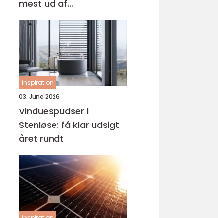
mest ud af
behandlingen
inspiration
03. June 2026
Vinduespudser i
Stenløse: få klar udsigt
året rundt
inspiration