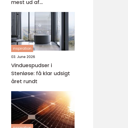
mest ud af
behandlingen
inspiration
03. June 2026
Vinduespudser i
Stenløse: få klar udsigt
året rundt
inspiration