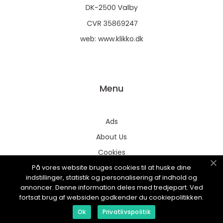
web:
www.klikko.dk
Menu
Ads
About Us
Cookies
På vores website bruges cookies til at huske dine
Contact
indstillinger, statistik og personalisering af indhold og
Sitemap
annoncer. Denne information deles med tredjepart. Ved
fortsat brug af websiden godkender du cookiepolitikken.
Ok
Privatlivspolitik