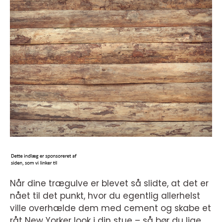
Når dine trægulve er blevet så slidte, at det er
nået til det punkt, hvor du egentlig allerhelst
ville overhælde dem med cement og skabe et
råt New Yorker look i din stue – så bør du lige