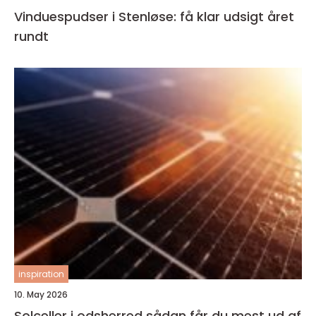
Vinduespudser i Stenløse: få klar udsigt året
rundt
inspiration
10. May 2026
Solceller i odsherred sådan får du mest ud af