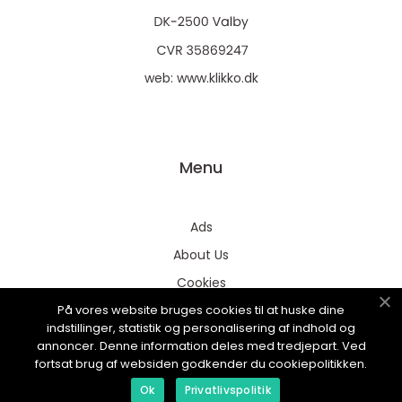
web:
www.klikko.dk
Menu
Ads
About Us
Cookies
På vores website bruges cookies til at huske dine
Contact
indstillinger, statistik og personalisering af indhold og
Sitemap
annoncer. Denne information deles med tredjepart. Ved
fortsat brug af websiden godkender du cookiepolitikken.
Ok
Privatlivspolitik