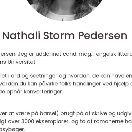
Nathali Storm Pedersen
ersen. Jeg er uddannet cand. mag. i engelsk litter
 Universitet.
eret i ord og sætninger og hvordan, de kan have en
rdan du kan påvirke folks handlinger ved hjælp
e opnår konverteringer.
over at være på barsel) brugt på at skrive og udgi
lgt over 3000 eksemplarer, og to af romanerne har
tasybøger.