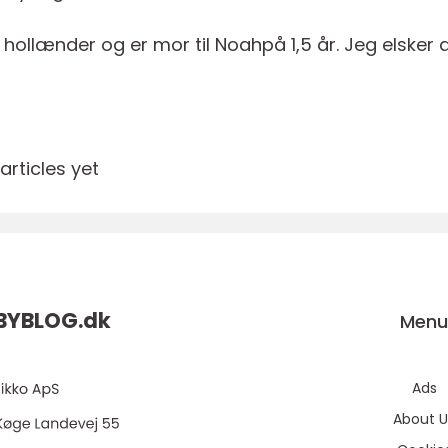
 hollænder og er mor til Noahpå 1,5 år. Jeg elsker
rticles yet
BYBLOG.
dk
Men
Ads
About U