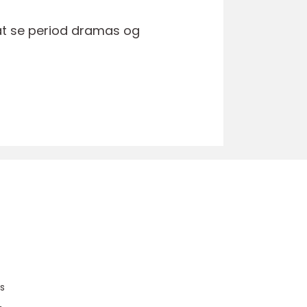
 at se period dramas og
u
s