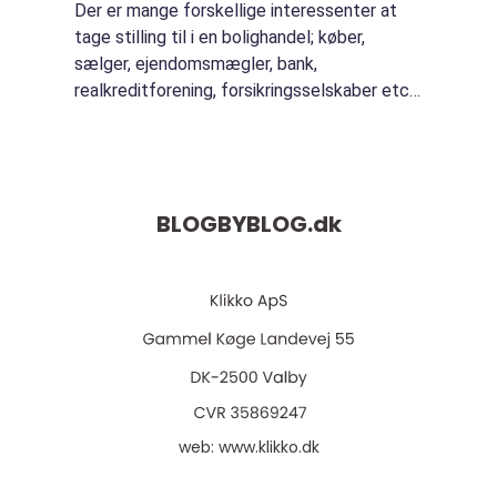
Der er mange forskellige interessenter at
tage stilling til i en bolighandel; køber,
sælger, ejendomsmægler, bank,
realkreditforening, forsikringsselskaber etc.
Og lige så mange mennesker der er
involveret, lige så mang...
BLOGBYBLOG.
dk
web:
www.klikko.dk